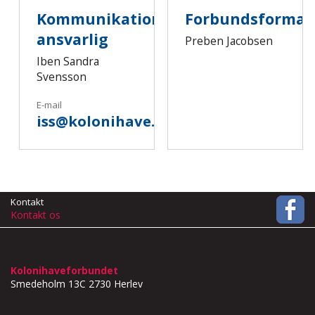
Kommunikations-
Forbundsforma
ansvarlig
Preben Jacobsen
Iben Sandra
Svensson
E-mail
iss@kolonihave.dk
Kontakt
Kontakt os
Kolonihaveforbundet
Smedeholm 13C
2730 Herlev