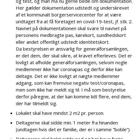
og test, og man må nu gerne bede om dokumentation.
Her gælder dokumentation udstedt og underskrevet
af et kommunalt borgerservicecenter for at være
undtaget fra at få foretaget en covid-19-test, jf. stk. 2.
Navnet på dokumentationen skal svare til navnet på
personens medbragte pas, kørekort, sundhedskort
eller andet offentligt udstedt identitetskort.
Da bestyrelsen er ansvarlig for generalforsamlingen,
er det dem, der skal sikre, at kravet efterleves. Det er
lovligt at afholde generalforsamlingen, selvom nogle
medlemmer ikke har coronapas og derfor ikke kan
deltage. Det er ikke lovligt at nægte medlemmer
adgang, som kan fremvise negativ test/coronapas,
men som ikke har meldt sig til. I må som bestyrelse
derfor påregne, at der kan komme lidt flere, end dem,
der har tilmeldt sig.
Lokalet skal have mindst 2 m2 pr. person.
Deltagerne skal sidde min. 1 meter fra hinanden
(undtagen hvis det er familie, der er i samme ”boble”)
Deltagerne skal helst sidde ned og bør have faste