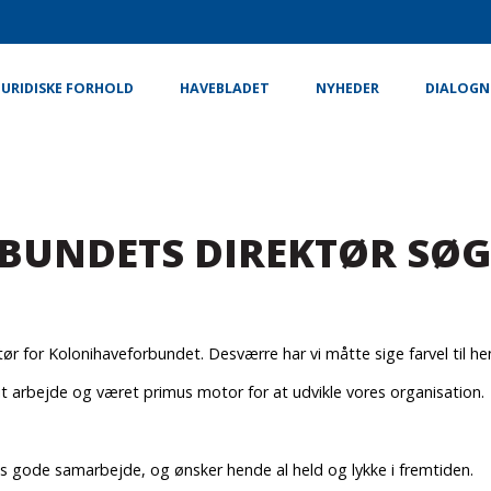
JURIDISKE FORHOLD
HAVEBLADET
NYHEDER
DIALOGN
UNDETS DIREKTØR SØG
tør for Kolonihaveforbundet. Desværre har vi måtte sige farvel til h
 sit arbejde og været primus motor for at udvikle vores organisation.
es gode samarbejde, og ønsker hende al held og lykke i fremtiden.